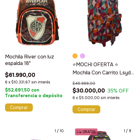
Mochila River con luz
espalda 18"
⭐️MOCHI OFERTA ⭐️
Mochila Con Carrito Lsyd
$61.990,00
16"
6
x
$10.331,67
sin interés
$45.989,00
$52.691,50
con
$30.000,00
35
% OFF
Transferencia o depósito
6
x
$5.000,00
sin interés
Comprar
1
/
10
1
/
9
GRATIS