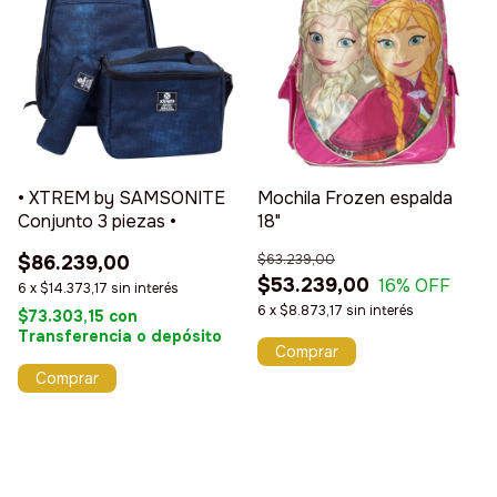
• XTREM by SAMSONITE
Mochila Frozen espalda
Conjunto 3 piezas •
18"
$86.239,00
$63.239,00
$53.239,00
16
% OFF
6
x
$14.373,17
sin interés
6
x
$8.873,17
sin interés
$73.303,15
con
Transferencia o depósito
Comprar