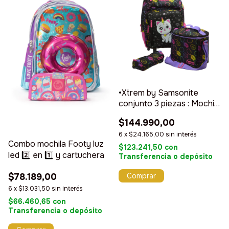
•Xtrem by Samsonite
conjunto 3 piezas : Mochila
con carrito ,lunchera y
$144.990,00
cartuchera
6
x
$24.165,00
sin interés
Combo mochila Footy luz
$123.241,50
con
led 2️⃣ en 1️⃣ y cartuchera
Transferencia o depósito
$78.189,00
6
x
$13.031,50
sin interés
$66.460,65
con
Transferencia o depósito