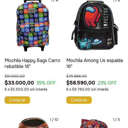
1
/
4
1
/
6
Mochila Happy Bags Carro
Mochila Among Us espalda
rebatible 16"
16"
$51.000,00
$75.889,00
$33.000,00
$58.590,00
35
% OFF
23
% OFF
6
x
$5.500,00
sin interés
6
x
$9.765,00
sin interés
Comprar
1
/
10
1
/
5