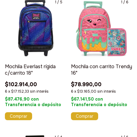
1
/
5
1
/
6
Mochila Everlast rígida
Mochila con carrito Trendy
c/carrito 18"
16"
$102.914,00
$78.990,00
6
x
$17.152,33
sin interés
6
x
$13.165,00
sin interés
$87.476,90
con
$67.141,50
con
Transferencia o depósito
Transferencia o depósito