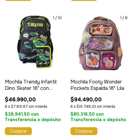
1
/
10
1
/
8
Mochila Trendy Infantil
Mochila Footy Wonder
Dino Skater 16" con
Pockets Espalda 18" Lila
cartuchera
$46.990,00
$94.490,00
6
x
$7.831,67
sin interés
6
x
$15.748,33
sin interés
$39.941,50
con
$80.316,50
con
Transferencia o depósito
Transferencia o depósito
Comprar