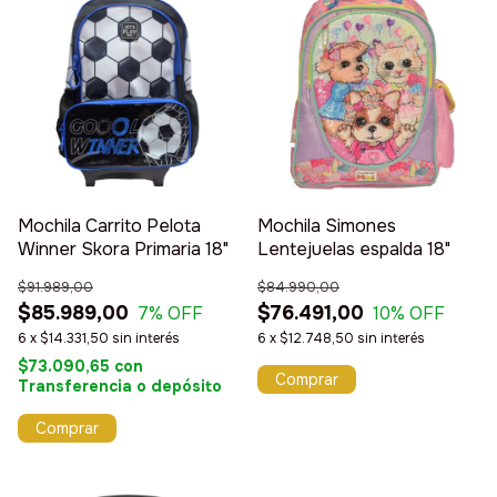
Mochila Carrito Pelota
Mochila Simones
Winner Skora Primaria 18"
Lentejuelas espalda 18"
$91.989,00
$84.990,00
$85.989,00
$76.491,00
7
% OFF
10
% OFF
6
x
$14.331,50
sin interés
6
x
$12.748,50
sin interés
$73.090,65
con
Transferencia o depósito
Comprar