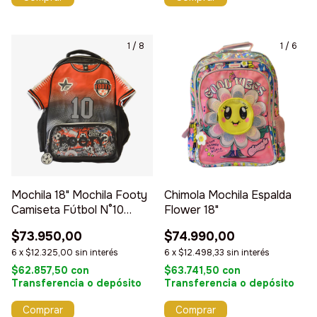
1
/
8
1
/
6
Mochila 18" Mochila Footy
Chimola Mochila Espalda
Camiseta Fútbol N°10
Flower 18"
Dream Team
$73.950,00
$74.990,00
6
x
$12.325,00
sin interés
6
x
$12.498,33
sin interés
$62.857,50
con
$63.741,50
con
Transferencia o depósito
Transferencia o depósito
Comprar