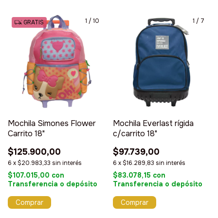
1
/
10
1
/
7
GRATIS
Mochila Simones Flower
Mochila Everlast rígida
Carrito 18"
c/carrito 18"
$125.900,00
$97.739,00
6
x
$20.983,33
sin interés
6
x
$16.289,83
sin interés
$107.015,00
con
$83.078,15
con
Transferencia o depósito
Transferencia o depósito
Comprar