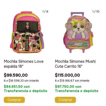
1
/
6
1
/
10
Mochila Simones Love
Mochila Simones Mushi
espalda 18"
Cute Carrito 16"
$99.590,00
$115.000,00
6
x
$16.598,33
sin interés
6
x
$19.166,67
sin interés
$84.651,50
con
$97.750,00
con
Transferencia o depósito
Transferencia o depósito