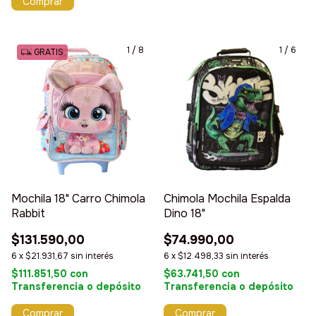
Comprar
1
/
8
1
/
6
GRATIS
Mochila 18" Carro Chimola
Chimola Mochila Espalda
Rabbit
Dino 18"
$131.590,00
$74.990,00
6
x
$21.931,67
sin interés
6
x
$12.498,33
sin interés
$111.851,50
con
$63.741,50
con
Transferencia o depósito
Transferencia o depósito
Comprar