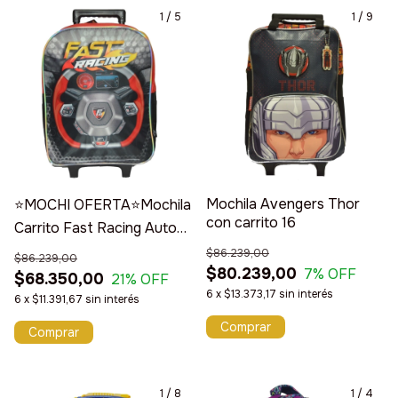
1
/
5
1
/
9
Mochila Avengers Thor
⭐️MOCHI OFERTA⭐️Mochila
con carrito 16
Carrito Fast Racing Autos
17"
$86.239,00
$86.239,00
$80.239,00
7
% OFF
$68.350,00
21
% OFF
6
x
$13.373,17
sin interés
6
x
$11.391,67
sin interés
1
/
8
1
/
4