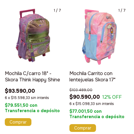
1
/
7
1
/
7
Mochila C/carro 18" -
Mochila Carrito con
Skora Think Happy Shine
lentejuelas Skora 17"
$93.590,00
$103.489,00
$90.590,00
12
% OFF
6
x
$15.598,33
sin interés
6
x
$15.098,33
sin interés
$79.551,50
con
Transferencia o depósito
$77.001,50
con
Transferencia o depósito
Comprar
Comprar