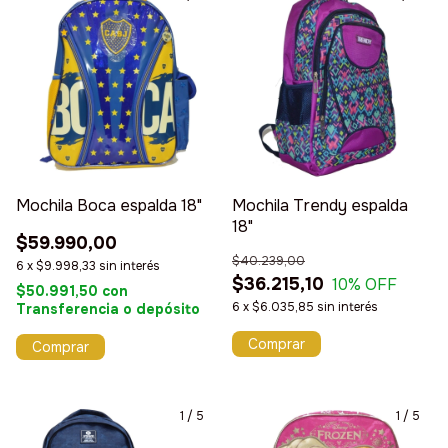
Mochila Boca espalda 18"
Mochila Trendy espalda
18"
$59.990,00
$40.239,00
6
x
$9.998,33
sin interés
$36.215,10
10
% OFF
$50.991,50
con
6
x
$6.035,85
sin interés
Transferencia o depósito
1
/
5
1
/
5