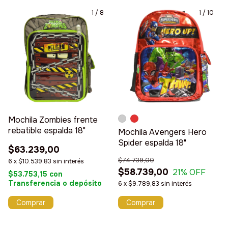
1
/
8
1
/
10
Mochila Zombies frente
rebatible espalda 18"
Mochila Avengers Hero
Spider espalda 18"
$63.239,00
$74.739,00
6
x
$10.539,83
sin interés
$58.739,00
21
% OFF
$53.753,15
con
Transferencia o depósito
6
x
$9.789,83
sin interés
Comprar