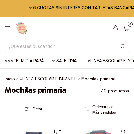
⭐️ 6 CUOTAS SIN INTERÉS CON TARJETAS BANCARIAS Y 3 
0
⭐️⭐️⭐️FELIZ DIA PAPÁ
⭐️ SALE FINAL
⭐️LINEA ESCOLAR E INF
Inicio
>
⭐️LINEA ESCOLAR E INFANTIL
>
Mochilas primaria
Mochilas primaria
40 productos
Ordenar por:
Filtrar
Más vendidos
1
/
7
1
/
7