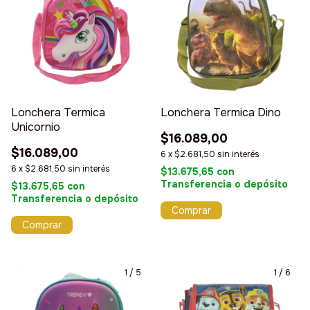
Lonchera Termica
Lonchera Termica Dino
Unicornio
$16.089,00
$16.089,00
6
x
$2.681,50
sin interés
6
x
$2.681,50
sin interés
$13.675,65
con
Transferencia o depósito
$13.675,65
con
Transferencia o depósito
1
/
5
1
/
6