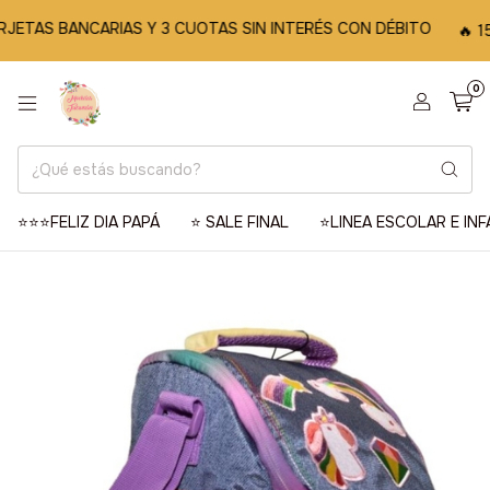
ETAS BANCARIAS Y 3 CUOTAS SIN INTERÉS CON DÉBITO
🔥 15%
0
⭐️⭐️⭐️FELIZ DIA PAPÁ
⭐️ SALE FINAL
⭐️LINEA ESCOLAR E INF