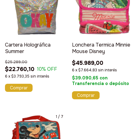
Cartera Holográfica
Lonchera Termica Minnie
Summer
Mouse Disney
$25.289,00
$45.989,00
$22.760,10
10
% OFF
6
x
$7.664,83
sin interés
6
x
$3.793,35
sin interés
$39.090,65
con
Transferencia o depósito
1
/
7