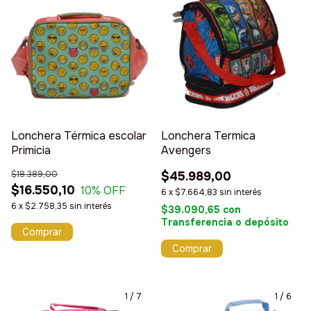
Lonchera Térmica escolar
Lonchera Termica
Primicia
Avengers
$18.389,00
$45.989,00
$16.550,10
10
% OFF
6
x
$7.664,83
sin interés
6
x
$2.758,35
sin interés
$39.090,65
con
Transferencia o depósito
Comprar
1
/
7
1
/
6