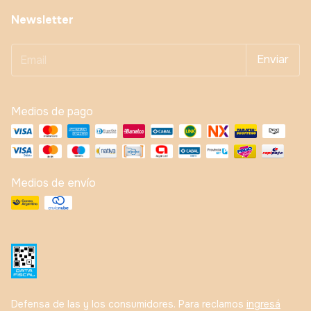
Newsletter
Medios de pago
Medios de envío
Defensa de las y los consumidores. Para reclamos
ingresá