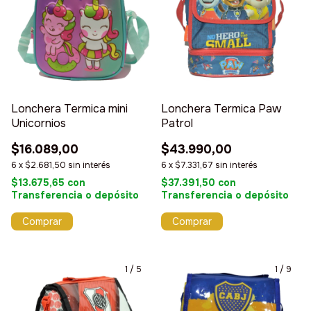
Lonchera Termica mini
Lonchera Termica Paw
Unicornios
Patrol
$16.089,00
$43.990,00
6
x
$2.681,50
sin interés
6
x
$7.331,67
sin interés
$13.675,65
con
$37.391,50
con
Transferencia o depósito
Transferencia o depósito
1
/
5
1
/
9