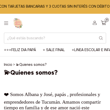
 CON TARJETAS BANCARIAS Y 3 CUOTAS SIN INTERÉS CON DÉBITO
0
⭐️⭐️⭐️FELIZ DIA PAPÁ
⭐️ SALE FINAL
⭐️LINEA ESCOLAR E INF
Inicio
>
💫Quienes somos?
💫Quienes somos?
❤️ Somos Albana y José, papás , profesionales y
emprendedores de Tucumán. Amamos compartir
tiempo en familia y de ese amor nació este