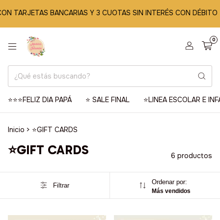
CON TARJETAS BANCARIAS Y 3 CUOTAS SIN INTERÉS CON DÉBITO
0
⭐️⭐️⭐️FELIZ DIA PAPÁ
⭐️ SALE FINAL
⭐️LINEA ESCOLAR E INF
Inicio
>
⭐️GIFT CARDS
⭐️GIFT CARDS
6 productos
Ordenar por:
Filtrar
Más vendidos