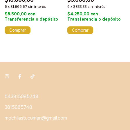
6
x
$1.666,67
sin interés
6
x
$833,33
sin interés
$8.500,00
con
$4.250,00
con
Transferencia o depósito
Transferencia o depósito
543815085748
3815085748
mochilastucuman@gmail.com