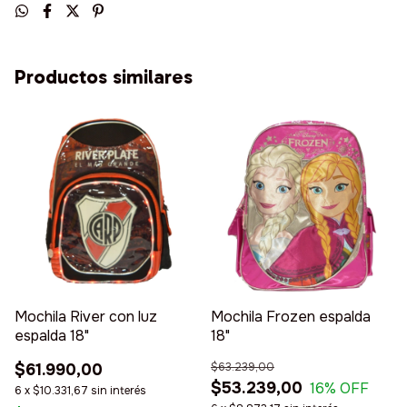
Productos similares
Mochila River con luz
Mochila Frozen espalda
espalda 18"
18"
$61.990,00
$63.239,00
$53.239,00
16
% OFF
6
x
$10.331,67
sin interés