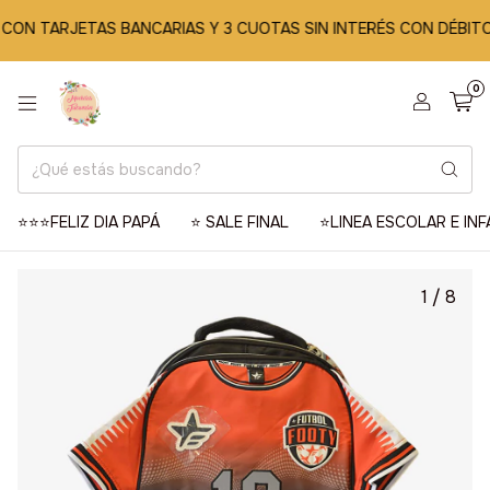
N TARJETAS BANCARIAS Y 3 CUOTAS SIN INTERÉS CON DÉBITO

0
⭐️⭐️⭐️FELIZ DIA PAPÁ
⭐️ SALE FINAL
⭐️LINEA ESCOLAR E INF
1
/
8