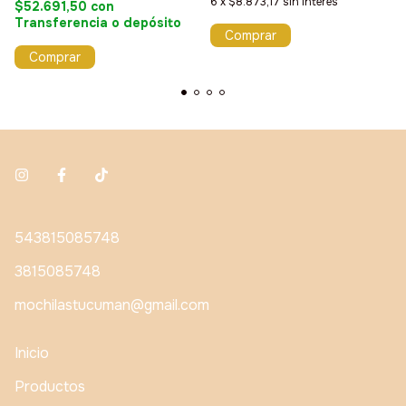
6
x
$8.873,17
sin interés
$52.691,50
con
Transferencia o depósito
543815085748
3815085748
mochilastucuman@gmail.com
Inicio
Productos