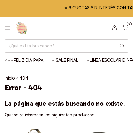
⭐️ 6 CUOTAS SIN INTERÉS CON TA
0
⭐️⭐️⭐️FELIZ DIA PAPÁ
⭐️ SALE FINAL
⭐️LINEA ESCOLAR E INF
Inicio
>
404
Error - 404
La página que estás buscando no existe.
Quizás te interesen los siguientes productos.