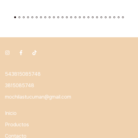
543815085748
3815085748
mochilastucuman@gmail.com
Inicio
Productos
Contacto