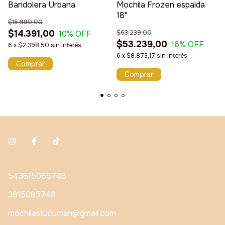
Bandolera Urbana
Mochila Frozen espalda
18"
$15.990,00
$14.391,00
10
% OFF
$63.239,00
$53.239,00
16
% OFF
6
x
$2.398,50
sin interés
6
x
$8.873,17
sin interés
543815085748
3815085748
mochilastucuman@gmail.com