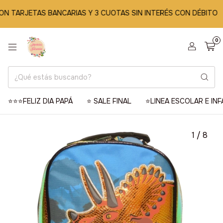
TARJETAS BANCARIAS Y 3 CUOTAS SIN INTERÉS CON DÉBITO
🔥
0
⭐️⭐️⭐️FELIZ DIA PAPÁ
⭐️ SALE FINAL
⭐️LINEA ESCOLAR E INF
1
/
8