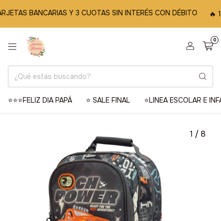
RJETAS BANCARIAS Y 3 CUOTAS SIN INTERÉS CON DÉBITO
🔥 1
0
⭐️⭐️⭐️FELIZ DIA PAPÁ
⭐️ SALE FINAL
⭐️LINEA ESCOLAR E INF
1
/
8