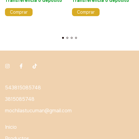
Transferencia o depósito
Transferencia o depósito
Comprar
543815085748
3815085748
mochilastucuman@gmail.com
Inicio
Productos