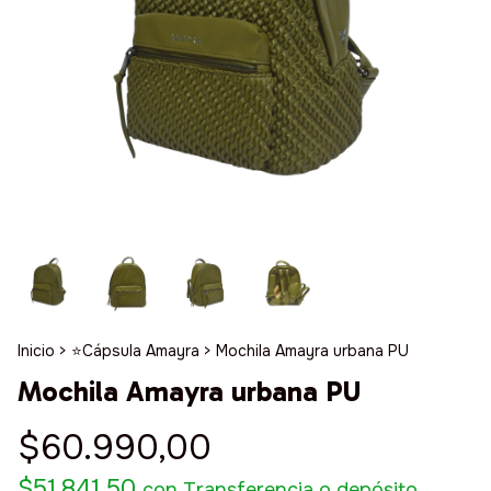
Inicio
>
⭐️Cápsula Amayra
>
Mochila Amayra urbana PU
Mochila Amayra urbana PU
$60.990,00
$51.841,50
con
Transferencia o depósito