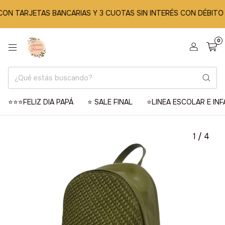
 TARJETAS BANCARIAS Y 3 CUOTAS SIN INTERÉS CON DÉBITO

0
⭐️⭐️⭐️FELIZ DIA PAPÁ
⭐️ SALE FINAL
⭐️LINEA ESCOLAR E INF
1
/
4