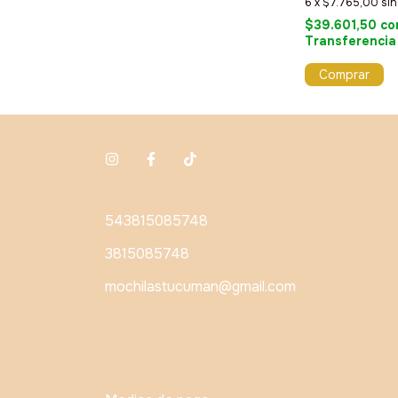
6
x
$7.765,00
sin
$39.601,50
co
Transferencia
543815085748
3815085748
mochilastucuman@gmail.com