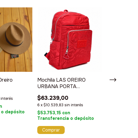
Oreiro
Mochila LAS OREIRO
Morral Bando
URBANA PORTA
Oreiro
NOTEBOOK
$63.239,00
$29.490,00
 interés
6
x
$10.539,83
sin interés
6
x
$4.915,00
sin
n
 o depósito
$53.753,15
con
$25.066,50
c
Transferencia o depósito
Transferencia
Comprar