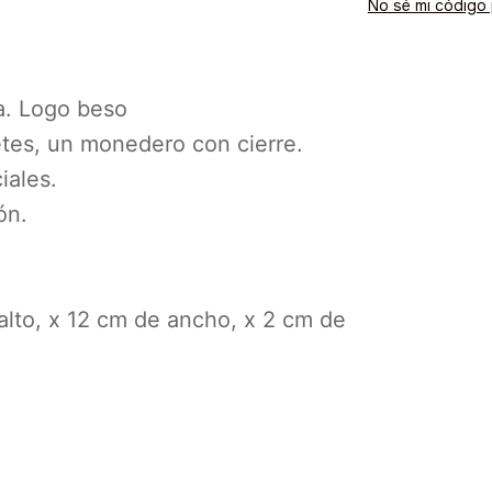
No sé mi código 
ra. Logo beso
letes, un monedero con cierre.
iales.
ón.
lto, x 12 cm de ancho, x 2 cm de