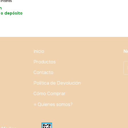
 interés
n
 o depósito
Inicio
N
Productos
Contacto
Política de Devolución
Cómo Comprar
⭐️ Quienes somos?