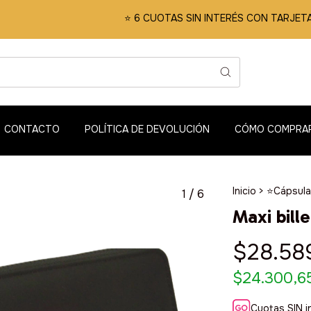
⭐️ 6 CUOTAS SIN INTERÉS CON TARJETAS BANC
CONTACTO
POLÍTICA DE DEVOLUCIÓN
CÓMO COMPRA
Inicio
>
⭐️Cápsula
1
/
6
Maxi bill
$28.58
$24.300,6
Cuotas SIN i