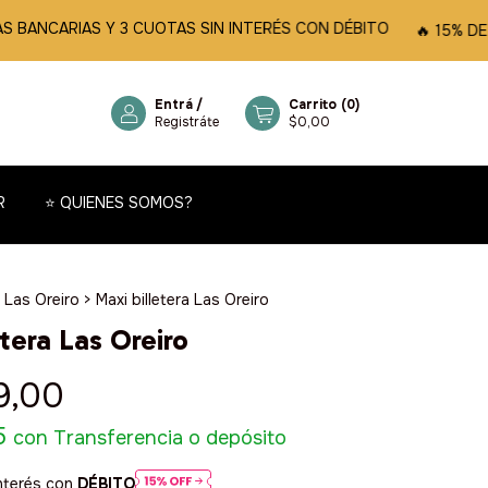
ARIAS Y 3 CUOTAS SIN INTERÉS CON DÉBITO
🔥 15% DE DESCU
Entrá
/
Carrito
(
0
)
Registráte
$0,00
R
⭐️ QUIENES SOMOS?
 Las Oreiro
>
Maxi billetera Las Oreiro
etera Las Oreiro
9,00
5
con
Transferencia o depósito
nterés con
DÉBITO