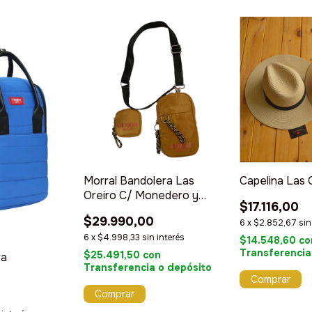
Morral Bandolera Las
Capelina Las 
Oreiro C/ Monedero y
$17.116,00
correas desmontables
$29.990,00
6
x
$2.852,67
sin
6
x
$4.998,33
sin interés
$14.548,60
co
Transferencia
$25.491,50
con
ra
Transferencia o depósito
Comprar
Comprar