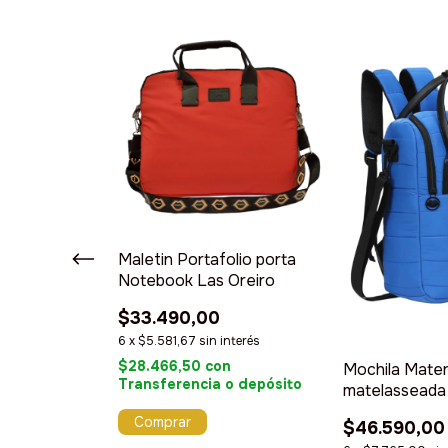
 Las Oreiro
Maletin Portafolio porta
Notebook Las Oreiro
interés
$33.490,00
n
6
x
$5.581,67
sin interés
 o depósito
$28.466,50
con
Mochila Mate
Transferencia o depósito
matelasseada
$46.590,00