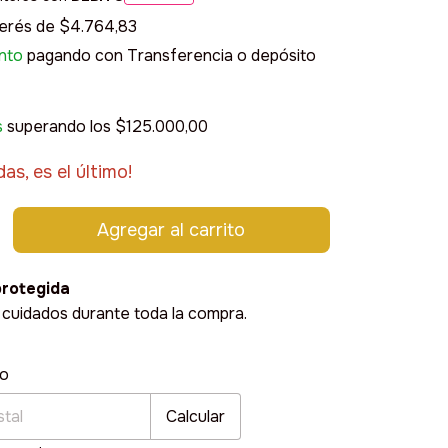
terés de
$4.764,83
nto
pagando con Transferencia o depósito
s
superando los
$125.000,00
das, es el último!
rotegida
 cuidados durante toda la compra.
 CP:
Cambiar CP
ío
Calcular