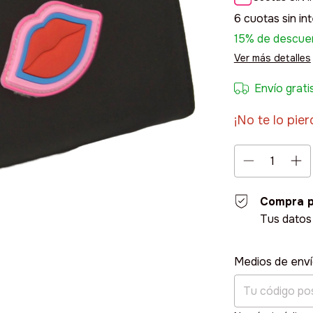
6
cuotas sin in
15% de descue
Ver más detalles
Envío grati
¡No te lo pier
Compra p
Tus datos
Entregas para el
Medios de env