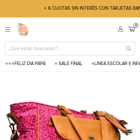
⭐️ 6 CUOTAS SIN INTERÉS CON TARJETAS BANCARIA
0
⭐️⭐️⭐️FELIZ DIA PAPÁ
⭐️ SALE FINAL
⭐️LINEA ESCOLAR E INF