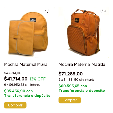
1
/
6
1
/
4
Mochila Maternal Muna
Mochila Maternal Matilda
$47.714,00
$71.289,00
$41.714,00
13
% OFF
6
x
$11.881,50
sin interés
6
x
$6.952,33
sin interés
$60.595,65
con
Transferencia o depósito
$35.456,90
con
Transferencia o depósito
Comprar
Comprar