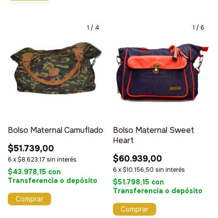
1
/
4
1
/
6
Bolso Maternal Camuflado
Bolso Maternal Sweet
Heart
$51.739,00
$60.939,00
6
x
$8.623,17
sin interés
6
x
$10.156,50
sin interés
$43.978,15
con
Transferencia o depósito
$51.798,15
con
Transferencia o depósito
Comprar