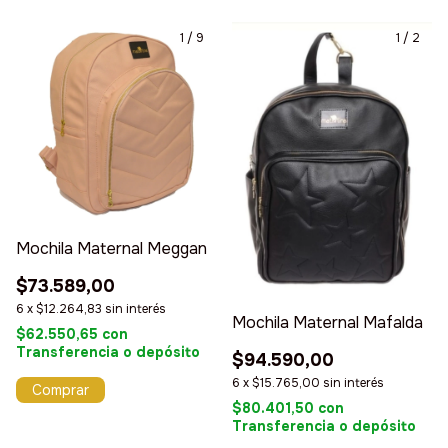
1
/
9
1
/
2
Mochila Maternal Meggan
$73.589,00
6
x
$12.264,83
sin interés
Mochila Maternal Mafalda
$62.550,65
con
Transferencia o depósito
$94.590,00
6
x
$15.765,00
sin interés
Comprar
$80.401,50
con
Transferencia o depósito