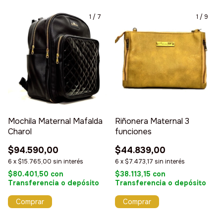
1
/
7
1
/
9
Mochila Maternal Mafalda
Riñonera Maternal 3
Charol
funciones
$94.590,00
$44.839,00
6
x
$15.765,00
sin interés
6
x
$7.473,17
sin interés
$80.401,50
con
$38.113,15
con
Transferencia o depósito
Transferencia o depósito
Comprar