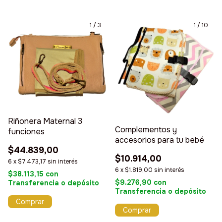
1
/
3
1
/
10
Riñonera Maternal 3
Complementos y
funciones
accesorios para tu bebé
$44.839,00
$10.914,00
6
x
$7.473,17
sin interés
6
x
$1.819,00
sin interés
$38.113,15
con
$9.276,90
con
Transferencia o depósito
Transferencia o depósito
Comprar