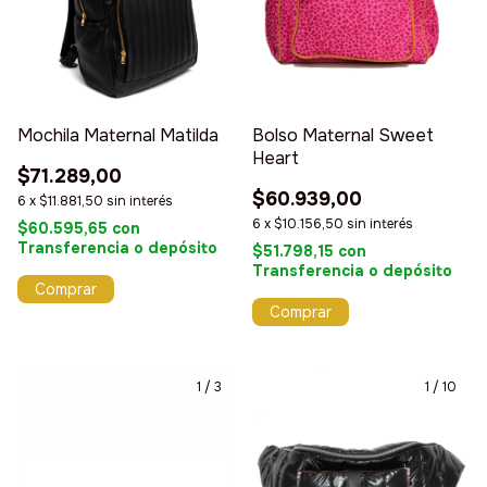
Mochila Maternal Matilda
Bolso Maternal Sweet
Heart
$71.289,00
$60.939,00
6
x
$11.881,50
sin interés
6
x
$10.156,50
sin interés
$60.595,65
con
Transferencia o depósito
$51.798,15
con
Transferencia o depósito
Comprar
Comprar
1
/
3
1
/
10