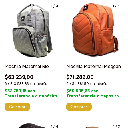
1
/
4
1
/
4
Mochila Maternal Rio
Mochila Maternal Meggan
$63.239,00
$71.289,00
6
x
$10.539,83
sin interés
6
x
$11.881,50
sin interés
$53.753,15
con
$60.595,65
con
Transferencia o depósito
Transferencia o depósito
Comprar
Comprar
1
/
4
1
/
3